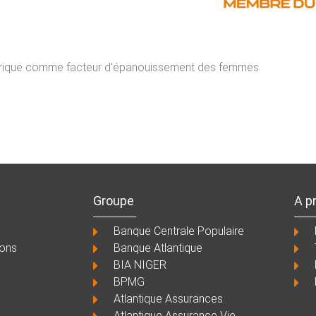
umérique comme facteur d’épanouissement des femmes
Groupe
A p
Banque Centrale Populaire
ions
Banque Atlantique
BIA NIGER
BPMG
Atlantique Assurances
Atlantique Assurance Vie