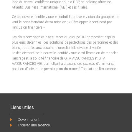
logo du cheval, emblème unique pour la BCP, sa holding africaine,
Atlantic Business International (ABI) et ses filiales.
Cette nouvelle identité visuelle traduit la nouvelle vision du groupe et se
veut le porte-étendard de sa mission : « Développer le continent par
l’inclusion financière ».
Les deux compagnies d’assurance du groupe BCP proposent depuis
plusieurs décennies, des solutions de protections des personnes et des
biens, adaptées aux besoins d’une clientèle diverse et variée.
Le déploiement de la nouvelle identité visuelle est l’occasion de rappeler
l’ancrage et la solidité financière de GTA ASSURANCES et GTA
AASSURANCES VIE, permettant à chacune des sociétés d’affirmer sa
position d’acteurs de premier plan du marché Togolais de l’assurance.
Liens utiles
Devenir client
Trouver une agence