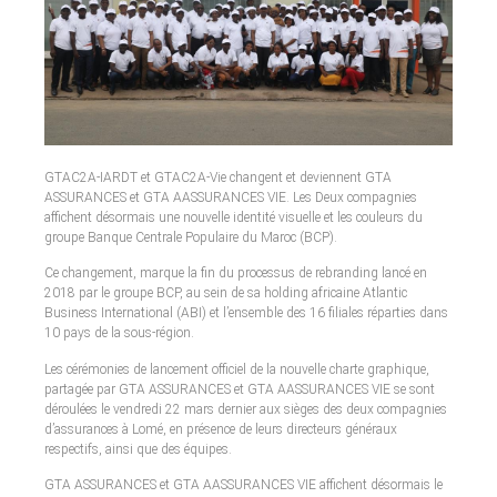
GTAC2A-IARDT et GTAC2A-Vie changent et deviennent GTA
ASSURANCES et GTA AASSURANCES VIE. Les Deux compagnies
affichent désormais une nouvelle identité visuelle et les couleurs du
groupe Banque Centrale Populaire du Maroc (BCP).
Ce changement, marque la fin du processus de rebranding lancé en
2018 par le groupe BCP, au sein de sa holding africaine Atlantic
Business International (ABI) et l’ensemble des 16 filiales réparties dans
10 pays de la sous-région.
Les cérémonies de lancement officiel de la nouvelle charte graphique,
partagée par GTA ASSURANCES et GTA AASSURANCES VIE se sont
déroulées le vendredi 22 mars dernier aux sièges des deux compagnies
d’assurances à Lomé, en présence de leurs directeurs généraux
respectifs, ainsi que des équipes.
GTA ASSURANCES et GTA AASSURANCES VIE affichent désormais le